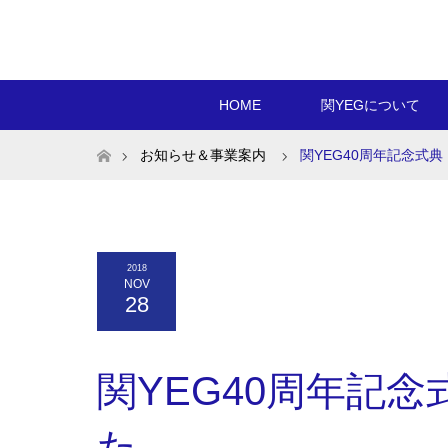
HOME
関YEGについて
ホーム
お知らせ＆事業案内
関YEG40周年記念式
2018
NOV
28
関YEG40周年記
た。