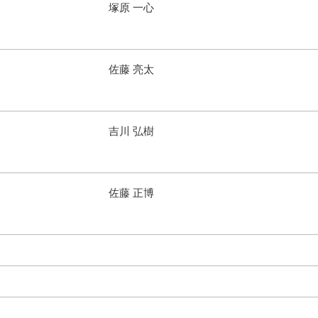
塚原 一心
佐藤 亮太
吉川 弘樹
佐藤 正博