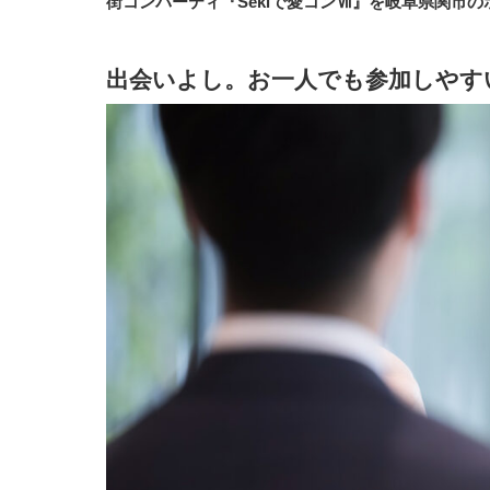
街コンパーティ『Sekiで愛コンⅦ』を岐阜県関市
出会いよし。お一人でも参加しやす