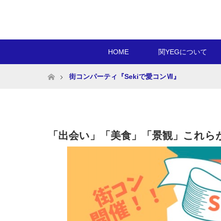
HOME
関YEGについて
ホーム
街コンパーティ『Sekiで愛コンⅦ』
「出会い」「美食」「景観」これら