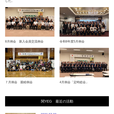
した。
8月例会 新入会員交流例会
令和8年度5月例会
７月例会 親睦例会
4月例会「定時総会」
関YEG 最近の活動