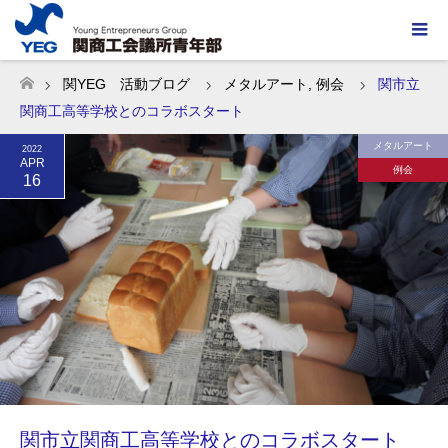
関YEG 活動ブログ
メタルアート
,
例会
関市立
ホーム
関商工高等学校とのコラボスタート
メタルアート
2022
APR
例会
16
関市立関商工高等学校とのコラボスタート