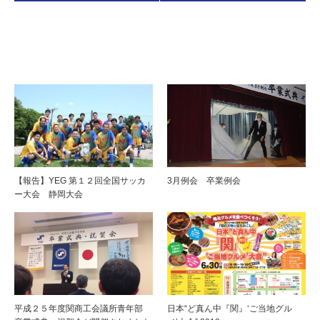
関連記事はこちら
【報告】YEG 第１２回全国サッカ
3月例会 卒業例会
ー大会 静岡大会
平成２５年度関商工会議所青年部
日本“ど真ん中『関』‘ご当地グル