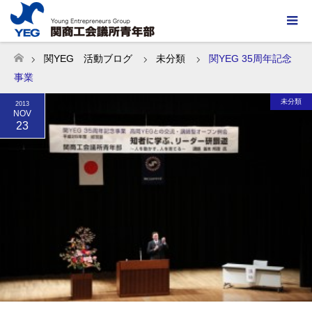
関YEG 活動ブログ
未分類
関YEG 35周年記念
ホーム
事業
未分類
2013
NOV
23