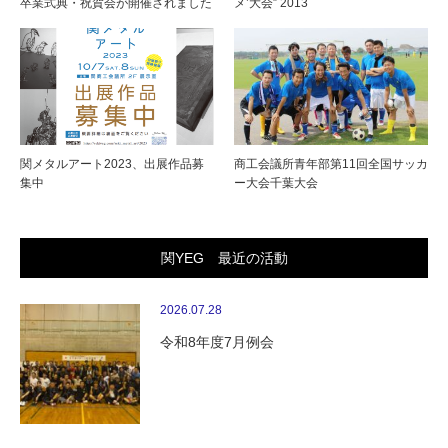
卒業式典・祝賀会が開催されました
メ’大会” 2013
関メタルアート2023、出展作品募
商工会議所青年部第11回全国サッカ
集中
ー大会千葉大会
関YEG 最近の活動
2026.07.28
令和8年度7月例会